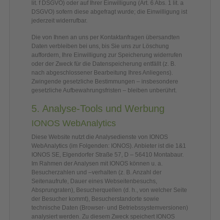
lit. f DSGVO) oder auf Ihrer Einwilligung (Art. 6 Abs. 1 lit. a
DSGVO) sofern diese abgefragt wurde; die Einwilligung ist
jederzeit widerrufbar.
Die von Ihnen an uns per Kontaktanfragen übersandten
Daten verbleiben bei uns, bis Sie uns zur Löschung
auffordern, Ihre Einwilligung zur Speicherung widerrufen
oder der Zweck für die Datenspeicherung entfällt (z. B.
nach abgeschlossener Bearbeitung Ihres Anliegens).
Zwingende gesetzliche Bestimmungen – insbesondere
gesetzliche Aufbewahrungsfristen – bleiben unberührt.
5. Analyse-Tools und Werbung
IONOS WebAnalytics
Diese Website nutzt die Analysedienste von IONOS
WebAnalytics (im Folgenden: IONOS). Anbieter ist die 1&1
IONOS SE, Elgendorfer Straße 57, D – 56410 Montabaur.
Im Rahmen der Analysen mit IONOS können u. a.
Besucherzahlen und –verhalten (z. B. Anzahl der
Seitenaufrufe, Dauer eines Webseitenbesuchs,
Absprungraten), Besucherquellen (d. h., von welcher Seite
der Besucher kommt), Besucherstandorte sowie
technische Daten (Browser- und Betriebssystemversionen)
analysiert werden. Zu diesem Zweck speichert IONOS