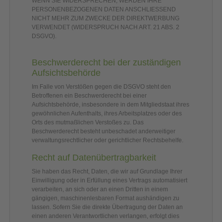
WENN SIE WIDERSPRECHEN, WERDEN IHRE
PERSONENBEZOGENEN DATEN ANSCHLIESSEND
NICHT MEHR ZUM ZWECKE DER DIREKTWERBUNG
VERWENDET (WIDERSPRUCH NACH ART. 21 ABS. 2
DSGVO).
Beschwerde­recht bei der zuständigen
Aufsichts­behörde
Im Falle von Verstößen gegen die DSGVO steht den
Betroffenen ein Beschwerderecht bei einer
Aufsichtsbehörde, insbesondere in dem Mitgliedstaat ihres
gewöhnlichen Aufenthalts, ihres Arbeitsplatzes oder des
Orts des mutmaßlichen Verstoßes zu. Das
Beschwerderecht besteht unbeschadet anderweitiger
verwaltungsrechtlicher oder gerichtlicher Rechtsbehelfe.
Recht auf Daten­übertrag­barkeit
Sie haben das Recht, Daten, die wir auf Grundlage Ihrer
Einwilligung oder in Erfüllung eines Vertrags automatisiert
verarbeiten, an sich oder an einen Dritten in einem
gängigen, maschinenlesbaren Format aushändigen zu
lassen. Sofern Sie die direkte Übertragung der Daten an
einen anderen Verantwortlichen verlangen, erfolgt dies