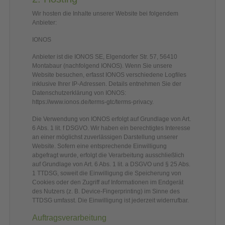
Wir hosten die Inhalte unserer Website bei folgendem
Anbieter:
IONOS
Anbieter ist die IONOS SE, Elgendorfer Str. 57, 56410
Montabaur (nachfolgend IONOS). Wenn Sie unsere
Website besuchen, erfasst IONOS verschiedene Logfiles
inklusive Ihrer IP-Adressen. Details entnehmen Sie der
Datenschutzerklärung von IONOS:
https://www.ionos.de/terms-gtc/terms-privacy
.
Die Verwendung von IONOS erfolgt auf Grundlage von Art.
6 Abs. 1 lit. f DSGVO. Wir haben ein berechtigtes Interesse
an einer möglichst zuverlässigen Darstellung unserer
Website. Sofern eine entsprechende Einwilligung
abgefragt wurde, erfolgt die Verarbeitung ausschließlich
auf Grundlage von Art. 6 Abs. 1 lit. a DSGVO und § 25 Abs.
1 TTDSG, soweit die Einwilligung die Speicherung von
Cookies oder den Zugriff auf Informationen im Endgerät
des Nutzers (z. B. Device-Fingerprinting) im Sinne des
TTDSG umfasst. Die Einwilligung ist jederzeit widerrufbar.
Auftragsverarbeitung