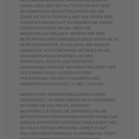
PERSONENBEZOGENEN DATEN WIDERSPRUCH
EINZULEGEN; DIES GILT AUCH FÜR EIN AUF DIESE
BESTIMMUNGEN GESTÜTZTES PROFILING. DIE
JEWEILIGE RECHTSGRUNDLAGE, AUF DENEN EINE
VERARBEITUNG BERUHT, ENTNEHMEN SIE DIESER
DATENSCHUTZERKLÄRUNG. WENN SIE
WIDERSPRUCH EINLEGEN, WERDEN WIR IHRE
BETROFFENEN PERSONENBEZOGENEN DATEN NICHT
MEHR VERARBEITEN, ES SEI DENN, WIR KÖNNEN
ZWINGENDE SCHUTZWÜRDIGE GRÜNDE FÜR DIE
VERARBEITUNG NACHWEISEN, DIE IHRE
INTERESSEN, RECHTE UND FREIHEITEN
ÜBERWIEGEN ODER DIE VERARBEITUNG DIENT DER
GELTENDMACHUNG, AUSÜBUNG ODER
VERTEIDIGUNG VON RECHTSANSPRÜCHEN
(WIDERSPRUCH NACH ART. 21 ABS. 1 DSGVO).
WERDEN IHRE PERSONENBEZOGENEN DATEN
VERARBEITET, UM DIREKTWERBUNG ZU BETREIBEN,
SO HABEN SIE DAS RECHT, JEDERZEIT
WIDERSPRUCH GEGEN DIE VERARBEITUNG SIE
BETREFFENDER PERSONENBEZOGENER DATEN ZUM
ZWECKE DERARTIGER WERBUNG EINZULEGEN; DIES
GILT AUCH FÜR DAS PROFILING, SOWEIT ES MIT
SOLCHER DIREKTWERBUNG IN VERBINDUNG STEHT.